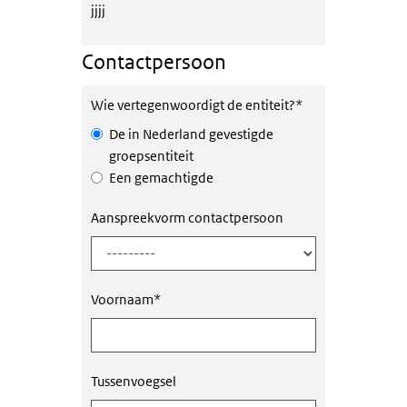
jjjj
Contactpersoon
Wie vertegenwoordigt de entiteit?
*
De in Nederland gevestigde
groepsentiteit
Een gemachtigde
Aanspreekvorm contactpersoon
Voornaam
*
Tussenvoegsel